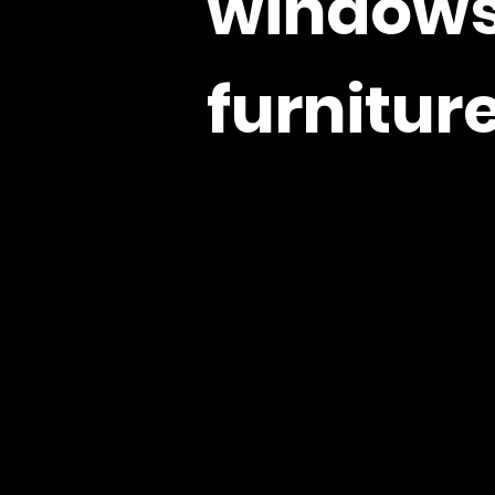
windows
furnitur
Com