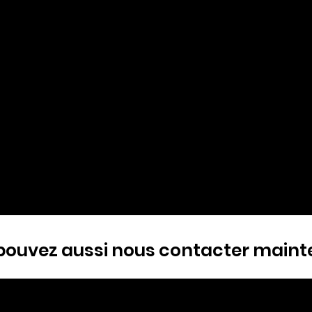
Adresse
Avenue Thomas Edison 134
1402 Nivelles - Belgique
Téléphone
+32 (0)2 527 02 33
Mail
info@nickel.be
pouvez aussi nous contacter maint