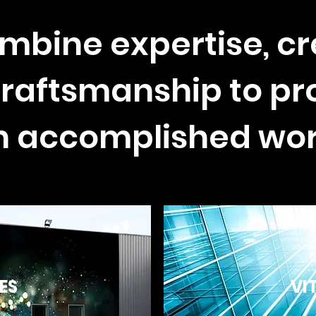
mbine expertise, cre
raftsmanship to p
n accomplished wor
ES
VI