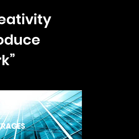
ativity
roduce
k”
TRAGES