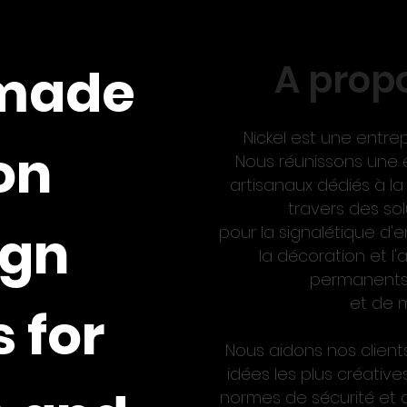
A prop
-made
Nickel est une entrep
on
Nous réunissons une é
artisanaux dédiés à la 
travers des so
ign
pour la signalétique d'e
la décoration et 
permanents
et de 
 for
Nous aidons nos clients
idées les plus créativ
normes de sécurité et d