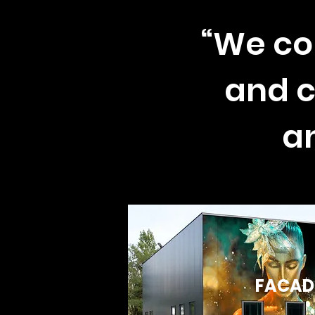
“We co
and c
a
FACAD