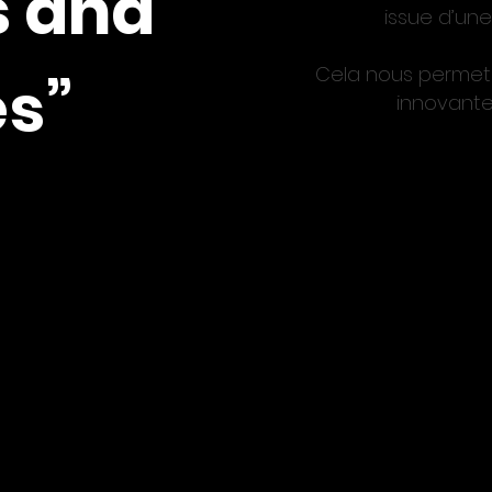
 and
issue d’une
Cela nous permet 
es”
innovante
ment nous joi