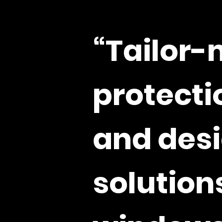
“Tailor
protecti
and des
solutions